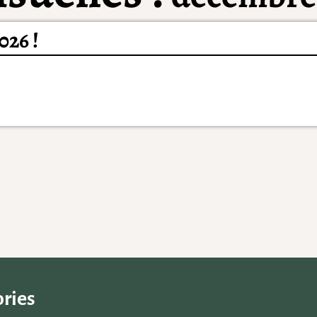
026 !
ries