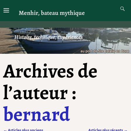
Menhir, bateau mythique
Histoire, technique, expériences
Archives de
l’auteur :
bernard
←
Articles plus anciens
Articles plus récents
→