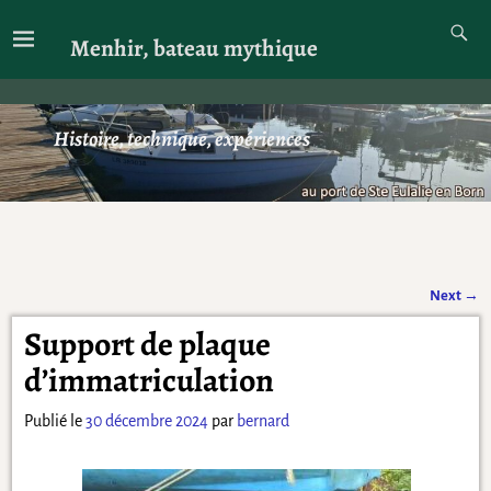
Menhir, bateau mythique
Histoire, technique, expériences
Next
→
Navigation des articles
Support de plaque
d’immatriculation
Publié le
30 décembre 2024
par
bernard