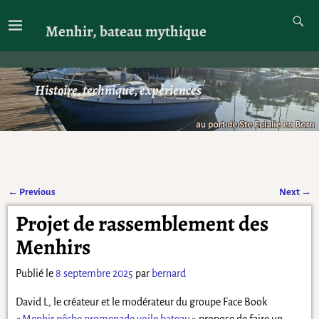
Menhir, bateau mythique
Histoire, technique, expériences
←
Previous
Next
→
Navigation des articles
Projet de rassemblement des
Menhirs
Publié le
8 septembre 2025
par
bernard
David L, le créateur et le modérateur du groupe Face Book
«
Menhir pêche promenade voile bateau
» propose de faire un