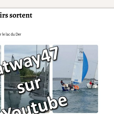
irs sortent
 le lac du Der