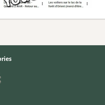
ries
s
n
é