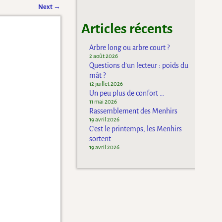
Next
→
Articles récents
Arbre long ou arbre court ?
2 août 2026
Questions d’un lecteur : poids du
mât ?
12 juillet 2026
Un peu plus de confort …
11 mai 2026
Rassemblement des Menhirs
19 avril 2026
C’est le printemps, les Menhirs
sortent
19 avril 2026